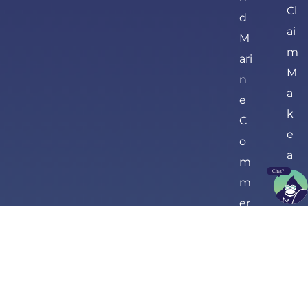
Cl
d
ai
M
m
ari
M
n
a
e
k
C
e
o
a
m
P
m
a
er
y
ci
m
al
e
A
n
ut
t
o