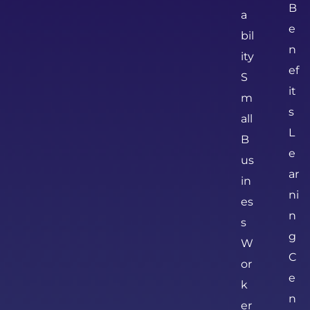
B
a
e
bil
n
ity
ef
S
it
m
s
all
L
B
e
us
ar
in
ni
es
n
s
g
W
C
or
e
k
n
er