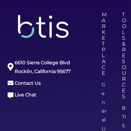
M
T
A
O
R
O
K
L
E
S
T
&
P
R
L
E
A
S
6610 Sierra College Blvd
C
O
Rocklin, California 95677
E
U
R
Contact Us
C
G
E
e
Live Chat
S
n
B
er
TI
al
S
Li